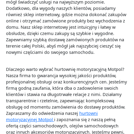
mógł świadczyć usługi na najwyższym poziomie.
Dodatkowo, dla wygody naszych klientów, posiadamy
również sklep internetowy, gdzie można dokonać zakupów
online i otrzymać zamówione produkty bez wychodzenia z
domu. Nasz sklep internetowy jest intuicyjny i łatwy w
obsłudze, dzięki czemu zakupy są szybkie i wygodne.
Zapewniamy szybką dostawę zamówionych produktów na
terenie całej Polski, abyś mógł jak najszybciej cieszyć się
nowymi częściami do swojego samochodu.
Dlaczego warto wybrać hurtownię motoryzacyjną Motpol?
Nasza firma to gwarancja wysokiej jakości produktów,
profesjonalnej obsługi oraz konkurencyjnych cen. Jesteśmy
firmą godną zaufania, która dba o zadowolenie swoich
klientów i stawia na długotrwałe relacje z nimi. Działamy
transparentnie i rzetelnie, zapewniając kompleksową
obsługę od momentu zamówienia do dostawy produktów.
Zapraszamy do odwiedzenia naszej
hurtowni
motoryzacyjnej Motpol
i zapoznania się z naszą pełną
ofertą części samochodowych, olejów samochodowych
oraz innych akcesoriów motoryzacyjnych. Jesteśmy pewni,