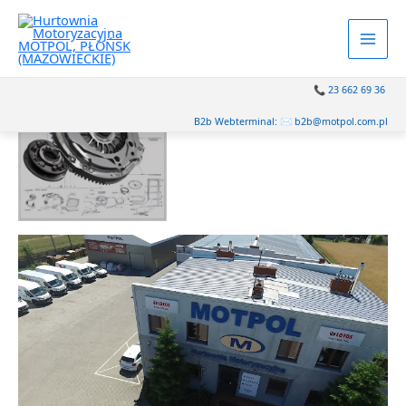
📞 23 662 69 36
B2b Webterminal:
✉️ b2b@motpol.com.pl