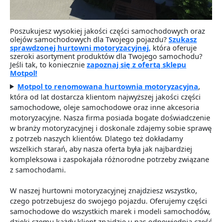
Poszukujesz wysokiej jakości części samochodowych oraz
olejów samochodowych dla Twojego pojazdu?
Szukasz
sprawdzonej hurtowni motoryzacyjnej,
która oferuje
szeroki asortyment produktów dla Twojego samochodu?
Jeśli tak, to koniecznie
zapoznaj się z ofertą sklepu
Motpol!
Motpol to renomowana hurtownia motoryzacyjna
,
która od lat dostarcza klientom najwyższej jakości części
samochodowe, oleje samochodowe oraz inne akcesoria
motoryzacyjne. Nasza firma posiada bogate doświadczenie
w branży motoryzacyjnej i doskonale zdajemy sobie sprawę
z potrzeb naszych klientów. Dlatego też dokładamy
wszelkich starań, aby nasza oferta była jak najbardziej
kompleksowa i zaspokajała różnorodne potrzeby związane
z samochodami.
W naszej hurtowni motoryzacyjnej znajdziesz wszystko,
czego potrzebujesz do swojego pojazdu. Oferujemy części
samochodowe do wszystkich marek i modeli samochodów,
dzięki czemu każdy klient znajdzie u nas odpowiednią część